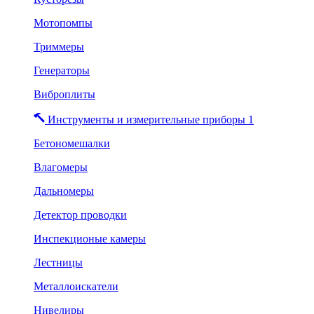
Мотопомпы
Триммеры
Генераторы
Виброплиты
Инструменты и измерительные приборы 1
Бетономешалки
Влагомеры
Дальномеры
Детектор проводки
Инспекционые камеры
Лестницы
Металлоискатели
Нивелиры