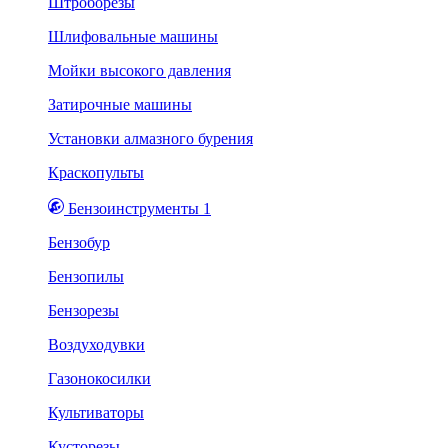
Штроборезы
Шлифовальные машины
Мойки высокого давления
Затирочные машины
Установки алмазного бурения
Краскопульты
Бензоинструменты 1
Бензобур
Бензопилы
Бензорезы
Воздуходувки
Газонокосилки
Культиваторы
Кусторезы