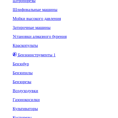
Штроборезы
Шлифовальные машины
Мойки высокого давления
Затирочные машины
Установки алмазного бурения
Краскопульты
Бензоинструменты 1
Бензобур
Бензопилы
Бензорезы
Воздуходувки
Газонокосилки
Культиваторы
Кусторезы