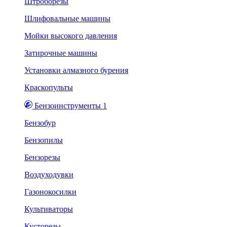
Штроборезы
Шлифовальные машины
Мойки высокого давления
Затирочные машины
Установки алмазного бурения
Краскопульты
Бензоинструменты 1
Бензобур
Бензопилы
Бензорезы
Воздуходувки
Газонокосилки
Культиваторы
Кусторезы