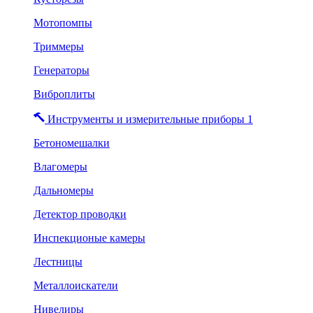
Мотопомпы
Триммеры
Генераторы
Виброплиты
Инструменты и измерительные приборы 1
Бетономешалки
Влагомеры
Дальномеры
Детектор проводки
Инспекционые камеры
Лестницы
Металлоискатели
Нивелиры