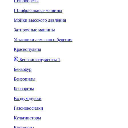
Штроборезы
Шлифовальные машины
Мойки высокого давления
Затирочные машины
Установки алмазного бурения
Краскопульты
Бензоинструменты 1
Бензобур
Бензопилы
Бензорезы
Воздуходувки
Газонокосилки
Культиваторы
Кусторезы