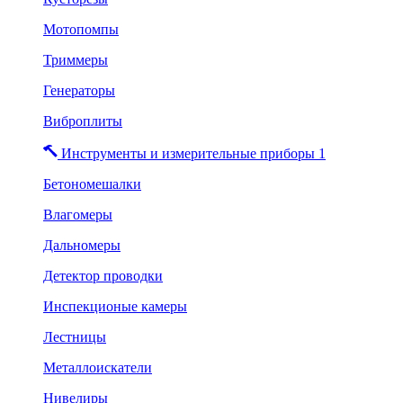
Мотопомпы
Триммеры
Генераторы
Виброплиты
Инструменты и измерительные приборы 1
Бетономешалки
Влагомеры
Дальномеры
Детектор проводки
Инспекционые камеры
Лестницы
Металлоискатели
Нивелиры