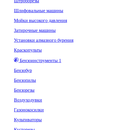
Штроборезы
Шлифовальные машины
Мойки высокого давления
Затирочные машины
Установки алмазного бурения
Краскопульты
Бензоинструменты 1
Бензобур
Бензопилы
Бензорезы
Воздуходувки
Газонокосилки
Культиваторы
Кусторезы