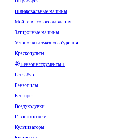
Штроборезы
Шлифовальные машины
Мойки высокого давления
Затирочные машины
Установки алмазного бурения
Краскопульты
Бензоинструменты 1
Бензобур
Бензопилы
Бензорезы
Воздуходувки
Газонокосилки
Культиваторы
Кусторезы