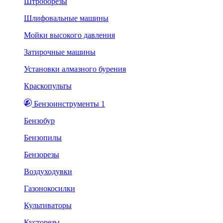
Штроборезы
Шлифовальные машины
Мойки высокого давления
Затирочные машины
Установки алмазного бурения
Краскопульты
Бензоинструменты 1
Бензобур
Бензопилы
Бензорезы
Воздуходувки
Газонокосилки
Культиваторы
Кусторезы