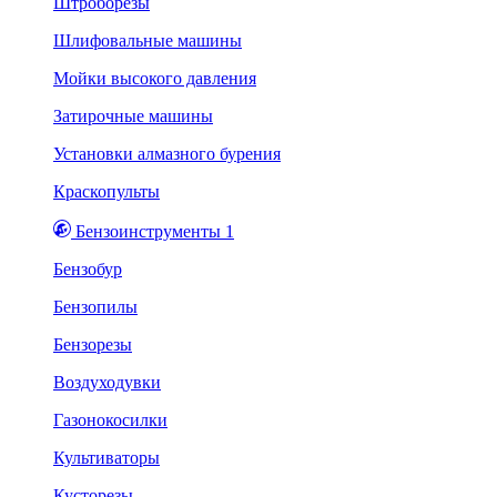
Штроборезы
Шлифовальные машины
Мойки высокого давления
Затирочные машины
Установки алмазного бурения
Краскопульты
Бензоинструменты 1
Бензобур
Бензопилы
Бензорезы
Воздуходувки
Газонокосилки
Культиваторы
Кусторезы