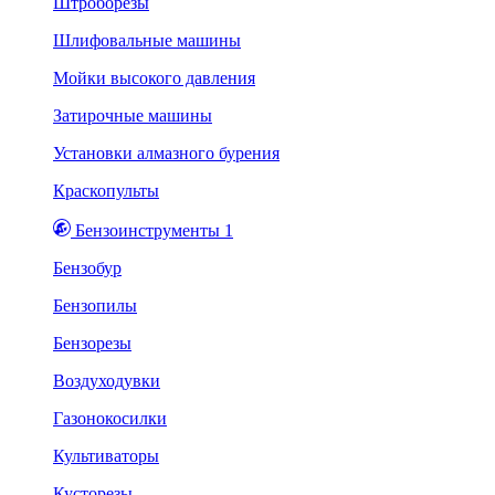
Штроборезы
Шлифовальные машины
Мойки высокого давления
Затирочные машины
Установки алмазного бурения
Краскопульты
Бензоинструменты 1
Бензобур
Бензопилы
Бензорезы
Воздуходувки
Газонокосилки
Культиваторы
Кусторезы