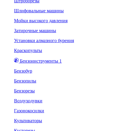
Штроборезы
Шлифовальные машины
Мойки высокого давления
Затирочные машины
Установки алмазного бурения
Краскопульты
Бензоинструменты 1
Бензобур
Бензопилы
Бензорезы
Воздуходувки
Газонокосилки
Культиваторы
Кусторезы