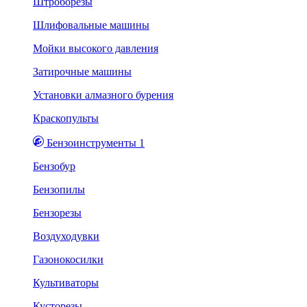
Штроборезы
Шлифовальные машины
Мойки высокого давления
Затирочные машины
Установки алмазного бурения
Краскопульты
Бензоинструменты 1
Бензобур
Бензопилы
Бензорезы
Воздуходувки
Газонокосилки
Культиваторы
Кусторезы