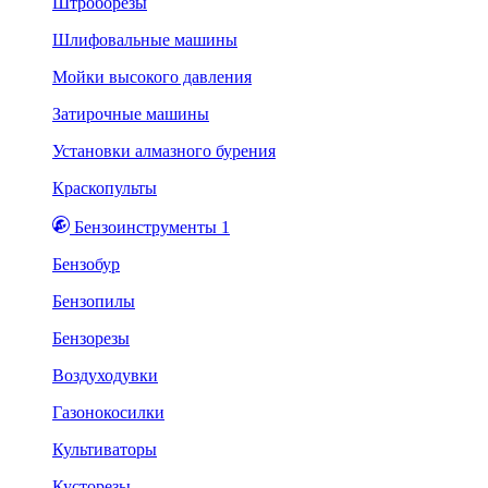
Штроборезы
Шлифовальные машины
Мойки высокого давления
Затирочные машины
Установки алмазного бурения
Краскопульты
Бензоинструменты 1
Бензобур
Бензопилы
Бензорезы
Воздуходувки
Газонокосилки
Культиваторы
Кусторезы