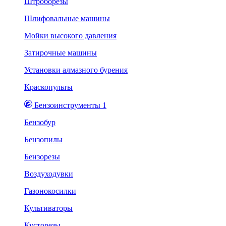
Штроборезы
Шлифовальные машины
Мойки высокого давления
Затирочные машины
Установки алмазного бурения
Краскопульты
Бензоинструменты 1
Бензобур
Бензопилы
Бензорезы
Воздуходувки
Газонокосилки
Культиваторы
Кусторезы