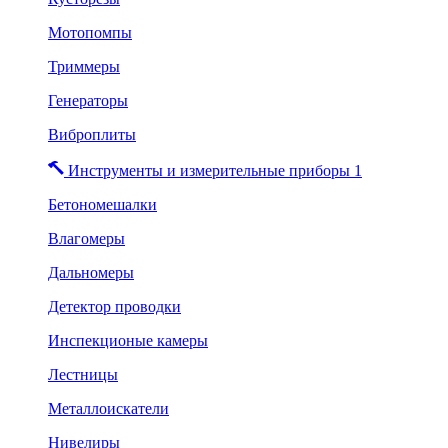
Мотопомпы
Триммеры
Генераторы
Виброплиты
Инструменты и измерительные приборы 1
Бетономешалки
Влагомеры
Дальномеры
Детектор проводки
Инспекционые камеры
Лестницы
Металлоискатели
Нивелиры