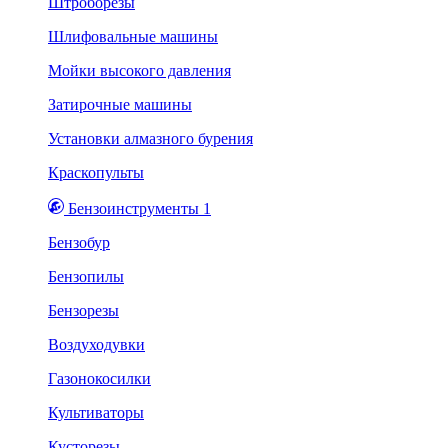
Штроборезы
Шлифовальные машины
Мойки высокого давления
Затирочные машины
Установки алмазного бурения
Краскопульты
Бензоинструменты 1
Бензобур
Бензопилы
Бензорезы
Воздуходувки
Газонокосилки
Культиваторы
Кусторезы