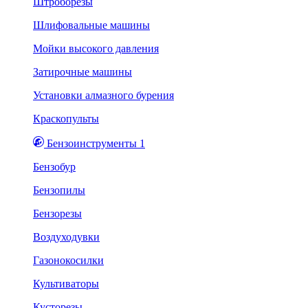
Штроборезы
Шлифовальные машины
Мойки высокого давления
Затирочные машины
Установки алмазного бурения
Краскопульты
Бензоинструменты 1
Бензобур
Бензопилы
Бензорезы
Воздуходувки
Газонокосилки
Культиваторы
Кусторезы