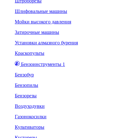
Штроборезы
Шлифовальные машины
Мойки высокого давления
Затирочные машины
Установки алмазного бурения
Краскопульты
Бензоинструменты 1
Бензобур
Бензопилы
Бензорезы
Воздуходувки
Газонокосилки
Культиваторы
Кусторезы