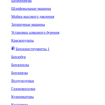
Штроборезы
Шлифовальные машины
Мойки высокого давления
Затирочные машины
Установки алмазного бурения
Краскопульты
Бензоинструменты 1
Бензобур
Бензопилы
Бензорезы
Воздуходувки
Газонокосилки
Культиваторы
Кусторезы