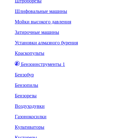
Штроборезы
Шлифовальные машины
Мойки высокого давления
Затирочные машины
Установки алмазного бурения
Краскопульты
Бензоинструменты 1
Бензобур
Бензопилы
Бензорезы
Воздуходувки
Газонокосилки
Культиваторы
Кусторезы