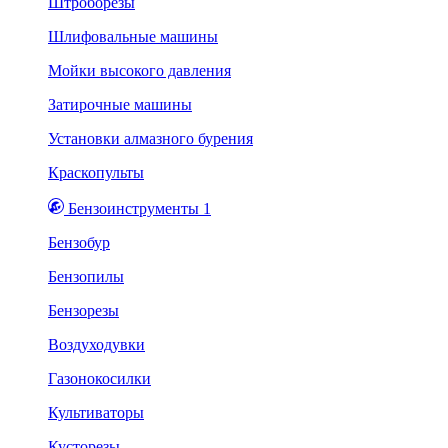
Штроборезы
Шлифовальные машины
Мойки высокого давления
Затирочные машины
Установки алмазного бурения
Краскопульты
Бензоинструменты 1
Бензобур
Бензопилы
Бензорезы
Воздуходувки
Газонокосилки
Культиваторы
Кусторезы