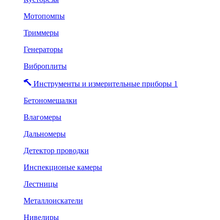
Мотопомпы
Триммеры
Генераторы
Виброплиты
Инструменты и измерительные приборы 1
Бетономешалки
Влагомеры
Дальномеры
Детектор проводки
Инспекционые камеры
Лестницы
Металлоискатели
Нивелиры