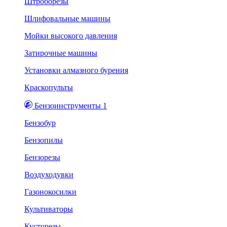
Штроборезы
Шлифовальные машины
Мойки высокого давления
Затирочные машины
Установки алмазного бурения
Краскопульты
Бензоинструменты 1
Бензобур
Бензопилы
Бензорезы
Воздуходувки
Газонокосилки
Культиваторы
Кусторезы