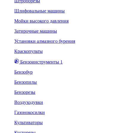
Штроборезы
Шлифовальные машины
Мойки высокого давления
Затирочные машины
Установки алмазного бурения
Краскопульты
Бензоинструменты 1
Бензобур
Бензопилы
Бензорезы
Воздуходувки
Газонокосилки
Культиваторы
Кусторезы