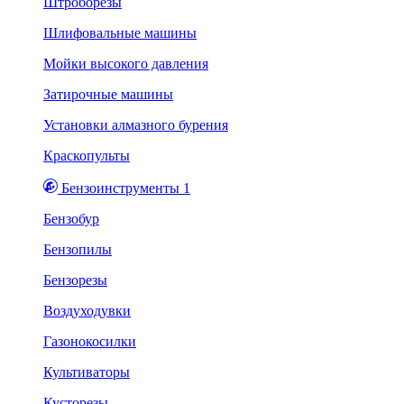
Штроборезы
Шлифовальные машины
Мойки высокого давления
Затирочные машины
Установки алмазного бурения
Краскопульты
Бензоинструменты 1
Бензобур
Бензопилы
Бензорезы
Воздуходувки
Газонокосилки
Культиваторы
Кусторезы