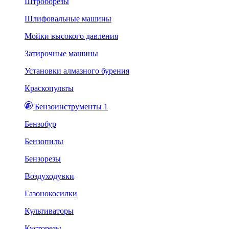
Штроборезы
Шлифовальные машины
Мойки высокого давления
Затирочные машины
Установки алмазного бурения
Краскопульты
Бензоинструменты 1
Бензобур
Бензопилы
Бензорезы
Воздуходувки
Газонокосилки
Культиваторы
Кусторезы