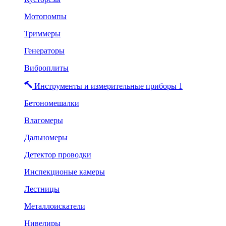
Мотопомпы
Триммеры
Генераторы
Виброплиты
Инструменты и измерительные приборы 1
Бетономешалки
Влагомеры
Дальномеры
Детектор проводки
Инспекционые камеры
Лестницы
Металлоискатели
Нивелиры