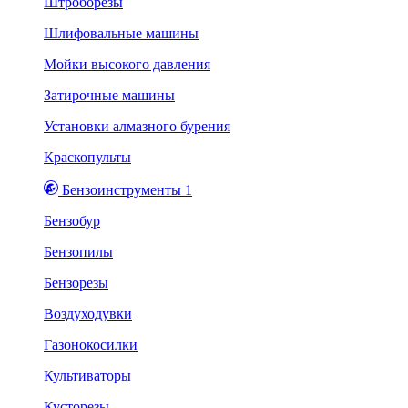
Штроборезы
Шлифовальные машины
Мойки высокого давления
Затирочные машины
Установки алмазного бурения
Краскопульты
Бензоинструменты 1
Бензобур
Бензопилы
Бензорезы
Воздуходувки
Газонокосилки
Культиваторы
Кусторезы