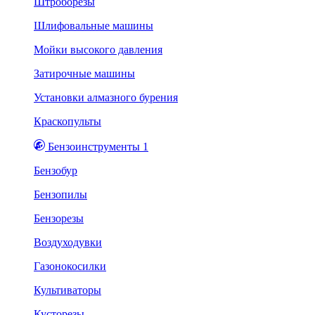
Штроборезы
Шлифовальные машины
Мойки высокого давления
Затирочные машины
Установки алмазного бурения
Краскопульты
Бензоинструменты 1
Бензобур
Бензопилы
Бензорезы
Воздуходувки
Газонокосилки
Культиваторы
Кусторезы