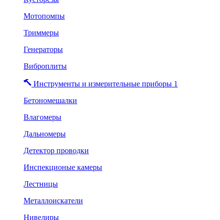
Мотопомпы
Триммеры
Генераторы
Виброплиты
Инструменты и измерительные приборы 1
Бетономешалки
Влагомеры
Дальномеры
Детектор проводки
Инспекционые камеры
Лестницы
Металлоискатели
Нивелиры