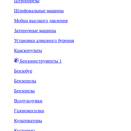
Штроборезы
Шлифовальные машины
Мойки высокого давления
Затирочные машины
Установки алмазного бурения
Краскопульты
Бензоинструменты 1
Бензобур
Бензопилы
Бензорезы
Воздуходувки
Газонокосилки
Культиваторы
Кусторезы