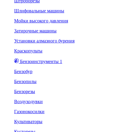
Штроборезы
Шлифовальные машины
Мойки высокого давления
Затирочные машины
Установки алмазного бурения
Краскопульты
Бензоинструменты 1
Бензобур
Бензопилы
Бензорезы
Воздуходувки
Газонокосилки
Культиваторы
Кусторезы