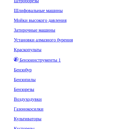
Штроборезы
Шлифовальные машины
Мойки высокого давления
Затирочные машины
Установки алмазного бурения
Краскопульты
Бензоинструменты 1
Бензобур
Бензопилы
Бензорезы
Воздуходувки
Газонокосилки
Культиваторы
Кусторезы