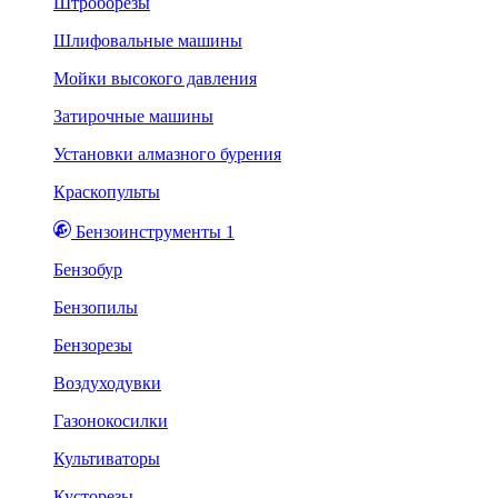
Штроборезы
Шлифовальные машины
Мойки высокого давления
Затирочные машины
Установки алмазного бурения
Краскопульты
Бензоинструменты 1
Бензобур
Бензопилы
Бензорезы
Воздуходувки
Газонокосилки
Культиваторы
Кусторезы