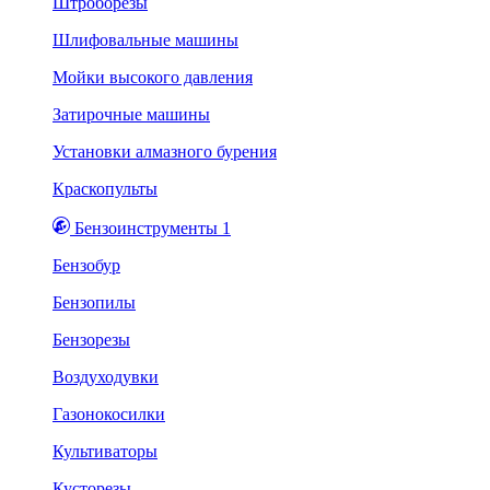
Штроборезы
Шлифовальные машины
Мойки высокого давления
Затирочные машины
Установки алмазного бурения
Краскопульты
Бензоинструменты 1
Бензобур
Бензопилы
Бензорезы
Воздуходувки
Газонокосилки
Культиваторы
Кусторезы