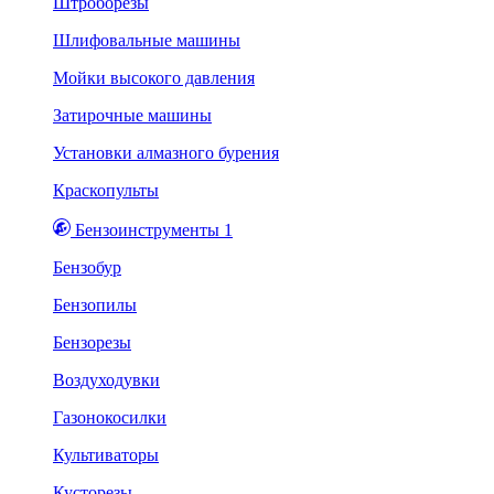
Штроборезы
Шлифовальные машины
Мойки высокого давления
Затирочные машины
Установки алмазного бурения
Краскопульты
Бензоинструменты 1
Бензобур
Бензопилы
Бензорезы
Воздуходувки
Газонокосилки
Культиваторы
Кусторезы