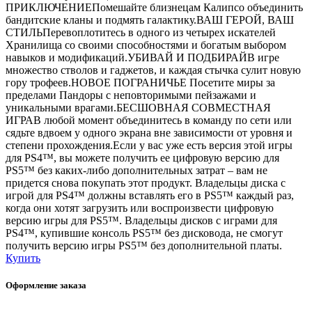
ПРИКЛЮЧЕНИЕПомешайте близнецам Калипсо объединить
бандитские кланы и подмять галактику.ВАШ ГЕРОЙ, ВАШ
СТИЛЬПеревоплотитесь в одного из четырех искателей
Хранилища со своими способностями и богатым выбором
навыков и модификаций.УБИВАЙ И ПОДБИРАЙВ игре
множество стволов и гаджетов, и каждая стычка сулит новую
гору трофеев.НОВОЕ ПОГРАНИЧЬЕ Посетите миры за
пределами Пандоры с неповторимыми пейзажами и
уникальными врагами.БЕСШОВНАЯ СОВМЕСТНАЯ
ИГРАВ любой момент объединитесь в команду по сети или
сядьте вдвоем у одного экрана вне зависимости от уровня и
степени прохождения.Если у вас уже есть версия этой игры
для PS4™, вы можете получить ее цифровую версию для
PS5™ без каких-либо дополнительных затрат – вам не
придется снова покупать этот продукт. Владельцы диска с
игрой для PS4™ должны вставлять его в PS5™ каждый раз,
когда они хотят загрузить или воспроизвести цифровую
версию игры для PS5™. Владельцы дисков с играми для
PS4™, купившие консоль PS5™ без дисковода, не смогут
получить версию игры PS5™ без дополнительной платы.
Купить
Оформление заказа