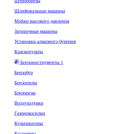
Штроборезы
Шлифовальные машины
Мойки высокого давления
Затирочные машины
Установки алмазного бурения
Краскопульты
Бензоинструменты 1
Бензобур
Бензопилы
Бензорезы
Воздуходувки
Газонокосилки
Культиваторы
Кусторезы