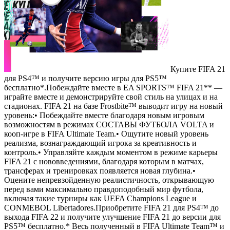
Купите FIFA 21
для PS4™ и получите версию игры для PS5™
бесплатно*.Побеждайте вместе в EA SPORTS™ FIFA 21** —
играйте вместе и демонстрируйте свой стиль на улицах и на
стадионах. FIFA 21 на базе Frostbite™ выводит игру на новый
уровень:• Побеждайте вместе благодаря новым игровым
возможностям в режимах СОСТАВЫ ФУТБОЛА VOLTA и
кооп-игре в FIFA Ultimate Team.• Ощутите новый уровень
реализма, вознаграждающий игрока за креативность и
контроль.• Управляйте каждым моментом в режиме карьеры
FIFA 21 с нововведениями, благодаря которым в матчах,
трансферах и тренировках появляется новая глубина.•
Оцените непревзойденную реалистичность, открывающую
перед вами максимально правдоподобный мир футбола,
включая такие турниры как UEFA Champions League и
CONMEBOL Libertadores.Приобретите FIFA 21 для PS4™ до
выхода FIFA 22 и получите улучшение FIFA 21 до версии для
PS5™ бесплатно.* Весь полученный в FIFA Ultimate Team™ и