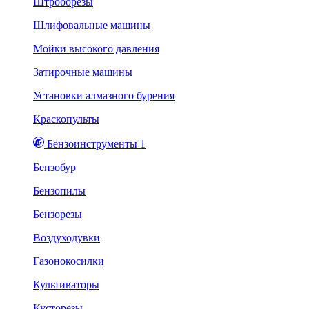
Штроборезы
Шлифовальные машины
Мойки высокого давления
Затирочные машины
Установки алмазного бурения
Краскопульты
Бензоинструменты 1
Бензобур
Бензопилы
Бензорезы
Воздуходувки
Газонокосилки
Культиваторы
Кусторезы