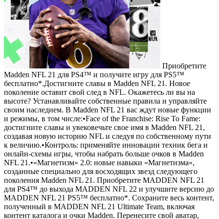
Приобретите
Madden NFL 21 для PS4™ и получите игру для PS5™
бесплатно*.Достигните славы в Madden NFL 21. Новое
поколение оставит свой след в NFL. Окажетесь ли вы на
высоте? Устанавливайте собственные правила и управляйте
своим наследием. В Madden NFL 21 вас ждут новые функции
и режимы, в том числе:•Face of the Franchise: Rise To Fame:
достигните славы и увековечьте свое имя в Madden NFL 21,
создавая новую историю NFL и следуя по собственному пути
к величию.•Контроль: применяйте инновации техник бега и
онлайн-схемы игры, чтобы набрать больше очков в Madden
NFL 21.•«Магнетизм» 2.0: новые навыки «Магнетизма»,
созданные специально для восходящих звезд следующего
поколения Madden NFL 21. Приобретите MADDEN NFL 21
для PS4™ до выхода MADDEN NFL 22 и улучшите версию до
MADDEN NFL 21 PS5™ бесплатно*. Сохраните весь контент,
полученный в MADDEN NFL 21 Ultimate Team, включая
контент каталога и очки Madden. Перенесите свой аватар,