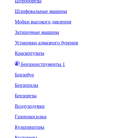
Штроборезы
Шлифовальные машины
Мойки высокого давления
Затирочные машины
Установки алмазного бурения
Краскопульты
Бензоинструменты 1
Бензобур
Бензопилы
Бензорезы
Воздуходувки
Газонокосилки
Культиваторы
Кусторезы