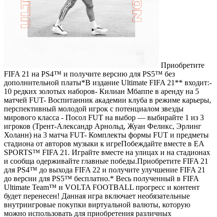
Приобретите
FIFA 21 на PS4™ и получите версию для PS5™ без
дополнительной платы*В издание Ultimate FIFA 21** входит:-
10 редких золотых наборов- Килиан Мбаппе в аренду на 5
матчей FUT- Воспитанник академии клуба в режиме карьеры,
перспективный молодой игрок с потенциалом звезды
мирового класса - Посол FUT на выбор — выбирайте 1 из 3
игроков (Трент-Александр Арнольд, Жуан Феликс, Эрлинг
Холанн) на 3 матча FUT- Комплекты формы FUT и предметы
стадиона от авторов музыки к игреПобеждайте вместе в EA
SPORTS™ FIFA 21. Играйте вместе на улицах и на стадионах
и сообща одерживайте главные победы.Приобретите FIFA 21
для PS4™ до выхода FIFA 22 и получите улучшение FIFA 21
до версии для PS5™ бесплатно.* Весь полученный в FIFA
Ultimate Team™ и VOLTA FOOTBALL прогресс и контент
будет перенесен! Данная игра включает необязательные
внутриигровые покупки виртуальной валюты, которую
можно использовать для приобретения различных