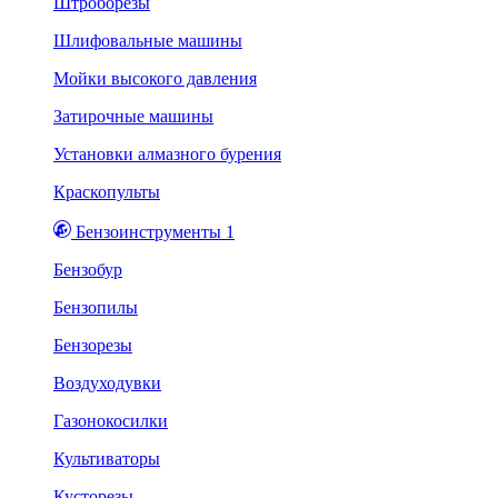
Штроборезы
Шлифовальные машины
Мойки высокого давления
Затирочные машины
Установки алмазного бурения
Краскопульты
Бензоинструменты 1
Бензобур
Бензопилы
Бензорезы
Воздуходувки
Газонокосилки
Культиваторы
Кусторезы