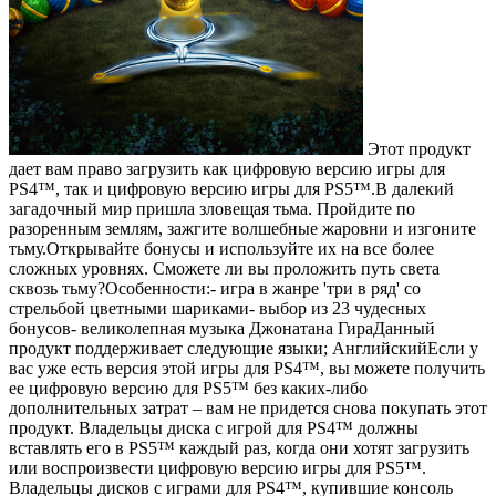
Этот продукт
дает вам право загрузить как цифровую версию игры для
PS4™, так и цифровую версию игры для PS5™.В далекий
загадочный мир пришла зловещая тьма. Пройдите по
разоренным землям, зажгите волшебные жаровни и изгоните
тьму.Открывайте бонусы и используйте их на все более
сложных уровнях. Сможете ли вы проложить путь света
сквозь тьму?Особенности:- игра в жанре 'три в ряд' со
стрельбой цветными шариками- выбор из 23 чудесных
бонусов- великолепная музыка Джонатана ГираДанный
продукт поддерживает следующие языки; АнглийскийЕсли у
вас уже есть версия этой игры для PS4™, вы можете получить
ее цифровую версию для PS5™ без каких-либо
дополнительных затрат – вам не придется снова покупать этот
продукт. Владельцы диска с игрой для PS4™ должны
вставлять его в PS5™ каждый раз, когда они хотят загрузить
или воспроизвести цифровую версию игры для PS5™.
Владельцы дисков с играми для PS4™, купившие консоль