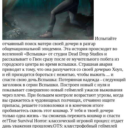
Испытайте
отчаянный поиск матери своей дочери в разгар
общенациональной эпидемии. Эта история происходит во
вселенной «Вспышка» от студии Dead Drop Studios и
рассказывает о Гвен сразу после ее мучительного побега из
городского центра во время вспышки. Страшная авария
приводит к тому, что она разлучается со своей дочерью Хоуп,
и ей приходится бороться с нежитью, чтобы выжить ... и
спасти свою дочь.Вспышка: Потерянная надежда - следующий
заголовок в серии Вспышки. Построен новый с нуля и
показывает совершенно новый геймплей ужасов выживания
через плечо. При большем контроле возрастают угрозы, когда
вы сражаетесь в чудовищных полчищах, отчаянно ищите
припасы, решаете головоломки и в конечном итоге
пробиваетесь сквозь этот кошмар. У тебя и твоей дочери
только одна жизнь - ты сможешь пережить кошмар и спасти
ее?True Survival Horror: классический игровой процесс отдает
дань уважения прошлому.OTS: клаустрофобный геймплей