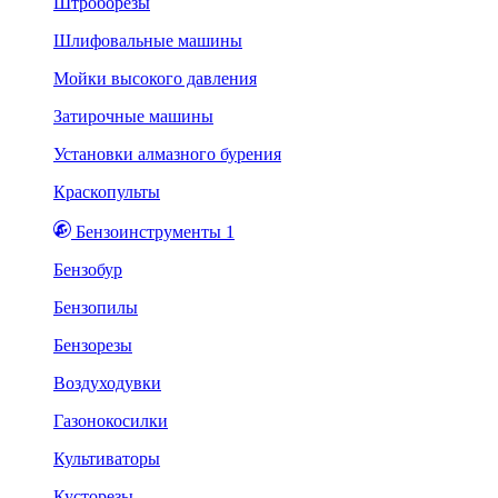
Штроборезы
Шлифовальные машины
Мойки высокого давления
Затирочные машины
Установки алмазного бурения
Краскопульты
Бензоинструменты 1
Бензобур
Бензопилы
Бензорезы
Воздуходувки
Газонокосилки
Культиваторы
Кусторезы