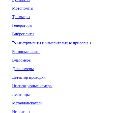
Мотопомпы
Триммеры
Генераторы
Виброплиты
Инструменты и измерительные приборы 1
Бетономешалки
Влагомеры
Дальномеры
Детектор проводки
Инспекционые камеры
Лестницы
Металлоискатели
Нивелиры