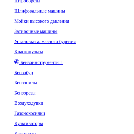
Штроборезы
Шлифовальные машины
Мойки высокого давления
Затирочные машины
Установки алмазного бурения
Краскопульты
Бензоинструменты 1
Бензобур
Бензопилы
Бензорезы
Воздуходувки
Газонокосилки
Культиваторы
Кусторезы