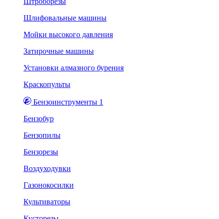
Штроборезы
Шлифовальные машины
Мойки высокого давления
Затирочные машины
Установки алмазного бурения
Краскопульты
Бензоинструменты 1
Бензобур
Бензопилы
Бензорезы
Воздуходувки
Газонокосилки
Культиваторы
Кусторезы