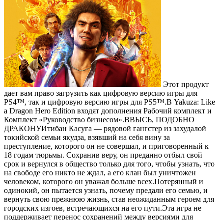
Этот продукт
дает вам право загрузить как цифровую версию игры для
PS4™, так и цифровую версию игры для PS5™.В Yakuza: Like
a Dragon Hero Edition входят дополнения Рабочий комплект и
Комплект «Руководство бизнесом».ВВЫСЬ, ПОДОБНО
ДРАКОНУИтибан Касуга — рядовой гангстер из захудалой
токийской семьи якудза, взявший на себя вину за
преступление, которого он не совершал, и приговоренный к
18 годам тюрьмы. Сохранив веру, он преданно отбыл свой
срок и вернулся в общество только для того, чтобы узнать, что
на свободе его никто не ждал, а его клан был уничтожен
человеком, которого он уважал больше всех.Потерянный и
одинокий, он пытается узнать, почему предали его семью, и
вернуть свою прежнюю жизнь, став неожиданным героем для
городских изгоев, встречающихся на его пути.Эта игра не
поддерживает перенос сохранений между версиями для