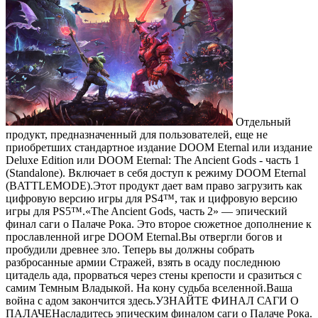
Отдельный
продукт, предназначенный для пользователей, еще не
приобретших стандартное издание DOOM Eternal или издание
Deluxe Edition или DOOM Eternal: The Ancient Gods - часть 1
(Standalone). Включает в себя доступ к режиму DOOM Eternal
(BATTLEMODE).Этот продукт дает вам право загрузить как
цифровую версию игры для PS4™, так и цифровую версию
игры для PS5™.«The Ancient Gods, часть 2» — эпический
финал саги о Палаче Рока. Это второе сюжетное дополнение к
прославленной игре DOOM Eternal.Вы отвергли богов и
пробудили древнее зло. Теперь вы должны собрать
разбросанные армии Стражей, взять в осаду последнюю
цитадель ада, прорваться через стены крепости и сразиться с
самим Темным Владыкой. На кону судьба вселенной.Ваша
война с адом закончится здесь.УЗНАЙТЕ ФИНАЛ САГИ О
ПАЛАЧЕНасладитесь эпическим финалом саги о Палаче Рока.