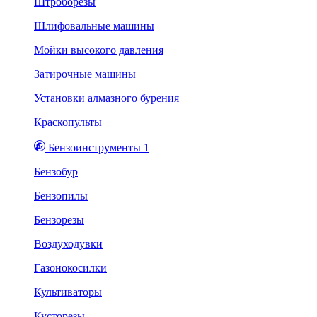
Штроборезы
Шлифовальные машины
Мойки высокого давления
Затирочные машины
Установки алмазного бурения
Краскопульты
Бензоинструменты 1
Бензобур
Бензопилы
Бензорезы
Воздуходувки
Газонокосилки
Культиваторы
Кусторезы