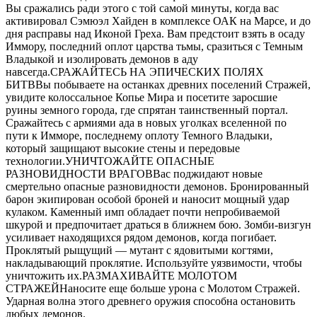
Вы сражались ради этого с той самой минуты, когда вас
активировал Сэмюэл Хайден в комплексе ОАК на Марсе, и до
дня расправы над Иконой Греха. Вам предстоит взять в осаду
Иммору, последний оплот царства тьмы, сразиться с Темным
Владыкой и изолировать демонов в аду
навсегда.СРАЖАЙТЕСЬ НА ЭПИЧЕСКИХ ПОЛЯХ
БИТВВы побываете на останках древних поселений Стражей,
увидите колоссальное Копье Мира и посетите заросшие
руины земного города, где спрятан таинственный портал.
Сражайтесь с армиями ада в новых уголках вселенной по
пути к Имморе, последнему оплоту Темного Владыки,
который защищают высокие стены и передовые
технологии.УНИЧТОЖАЙТЕ ОПАСНЫЕ
РАЗНОВИДНОСТИ ВРАГОВВас поджидают новые
смертельно опасные разновидности демонов. Бронированный
барон экипирован особой броней и наносит мощный удар
кулаком. Каменный имп обладает почти непробиваемой
шкурой и предпочитает драться в ближнем бою. Зомби-визгун
усиливает находящихся рядом демонов, когда погибает.
Проклятый рыщущий — мутант с ядовитыми когтями,
накладывающий проклятие. Используйте уязвимости, чтобы
уничтожить их.РАЗМАХИВАЙТЕ МОЛОТОМ
СТРАЖЕЙНаносите еще больше урона с Молотом Стражей.
Ударная волна этого древнего оружия способна остановить
любых демонов.