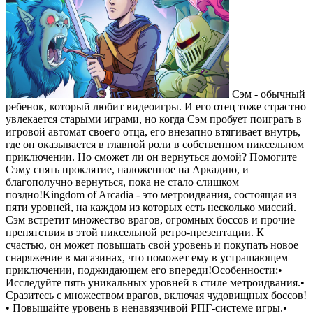
Сэм - обычный
ребенок, который любит видеоигры. И его отец тоже страстно
увлекается старыми играми, но когда Сэм пробует поиграть в
игровой автомат своего отца, его внезапно втягивает внутрь,
где он оказывается в главной роли в собственном пиксельном
приключении. Но сможет ли он вернуться домой? Помогите
Сэму снять проклятие, наложенное на Аркадию, и
благополучно вернуться, пока не стало слишком
поздно!Kingdom of Arcadia - это метроидвания, состоящая из
пяти уровней, на каждом из которых есть несколько миссий.
Сэм встретит множество врагов, огромных боссов и прочие
препятствия в этой пиксельной ретро-презентации. К
счастью, он может повышать свой уровень и покупать новое
снаряжение в магазинах, что поможет ему в устрашающем
приключении, поджидающем его впереди!Особенности:•
Исследуйте пять уникальных уровней в стиле метроидвания.•
Сразитесь с множеством врагов, включая чудовищных боссов!
• Повышайте уровень в ненавязчивой РПГ-системе игры.•