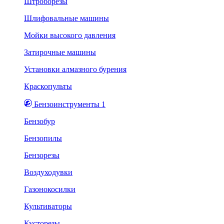
Штроборезы
Шлифовальные машины
Мойки высокого давления
Затирочные машины
Установки алмазного бурения
Краскопульты
Бензоинструменты 1
Бензобур
Бензопилы
Бензорезы
Воздуходувки
Газонокосилки
Культиваторы
Кусторезы