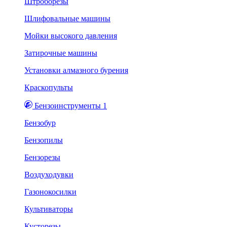
Штроборезы
Шлифовальные машины
Мойки высокого давления
Затирочные машины
Установки алмазного бурения
Краскопульты
Бензоинструменты 1
Бензобур
Бензопилы
Бензорезы
Воздуходувки
Газонокосилки
Культиваторы
Кусторезы