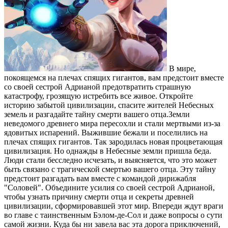
В мире,
покоящемся на плечах спящих гигантов, вам предстоит вместе
со своей сестрой Адрианой предотвратить страшную
катастрофу, грозящую истребить все живое. Откройте
историю забытой цивилизации, спасите жителей Небесных
земель и разгадайте тайну смерти вашего отца.Земли
неведомого древнего мира пересохли и стали мертвыми из-за
ядовитых испарений. Выжившие бежали и поселились на
плечах спящих гигантов. Так зародилась новая процветающая
цивилизация. Но однажды в Небесные земли пришла беда.
Люди стали бесследно исчезать, и выясняется, что это может
быть связано с трагической смертью вашего отца. Эту тайну
предстоит разгадать вам вместе с командой дирижабля
"Соловей". Объедините усилия со своей сестрой Адрианой,
чтобы узнать причину смерти отца и секреты древней
цивилизации, сформировавшей этот мир. Впереди ждут враги
во главе с таинственным Бэлом-де-Сол и даже вопросы о сути
самой жизни. Куда бы ни завела вас эта дорога приключений,