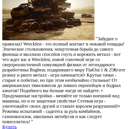
"Забудьте о
правилах! Wreckfest - это полный контакт и никакой пощады!
Эпические столкновения, нешуточная борьба до самого
финиша и миллион способов гнуть и корежить металл - вот
что ждет вас в Wreckfest, новой гоночной игре со
сверхреалистичной симуляцией физики от легендарного
разработчика Bugbear, подарившего миру FlatOut 1 & 2!Жгите
резину и рвите металл - игра начинается!• Крутые тачки -
старые и побитые, но при этом необычайно стильные! От
американских тяжеловесов до ловких европейцев и бодрых
азиатов! Подобного вы больше нигде не найдете. •
Продуманные настройки - меняйте не только внешний вид
машины, но и ее защитные свойства• Сетевая игра -
уничтожайте своих друзей и станьте королем разрушений!•
Режимы испытаний - садитесь за руль комбайнов,
газонокосилок, школьных автобусов и как следует
повеселитесь! "
Купить