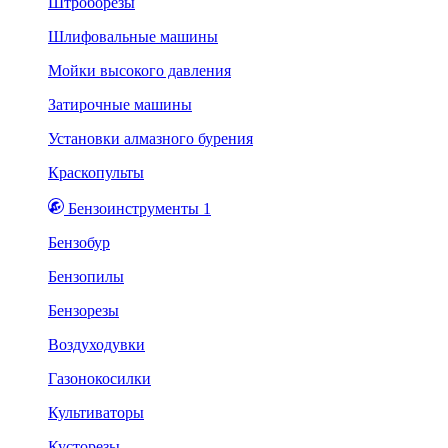
Штроборезы
Шлифовальные машины
Мойки высокого давления
Затирочные машины
Установки алмазного бурения
Краскопульты
Бензоинструменты 1
Бензобур
Бензопилы
Бензорезы
Воздуходувки
Газонокосилки
Культиваторы
Кусторезы