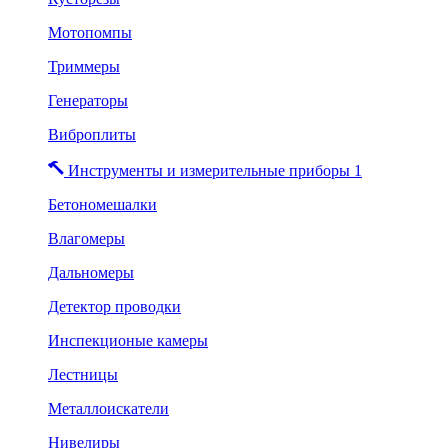
Мотопомпы
Триммеры
Генераторы
Виброплиты
Инструменты и измерительные приборы 1
Бетономешалки
Влагомеры
Дальномеры
Детектор проводки
Инспекционые камеры
Лестницы
Металлоискатели
Нивелиры