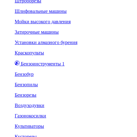
Штроборезы
Шлифовальные машины
Мойки высокого давления
Затирочные машины
Установки алмазного бурения
Краскопульты
Бензоинструменты 1
Бензобур
Бензопилы
Бензорезы
Воздуходувки
Газонокосилки
Культиваторы
Кусторезы