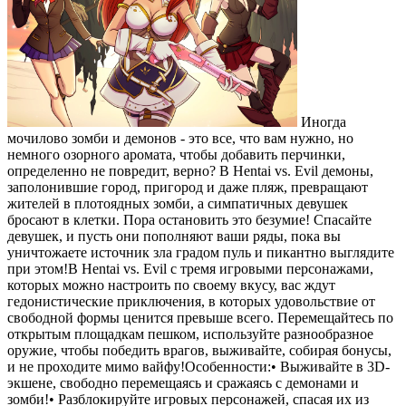
Иногда
мочилово зомби и демонов - это все, что вам нужно, но
немного озорного аромата, чтобы добавить перчинки,
определенно не повредит, верно? В Hentai vs. Evil демоны,
заполонившие город, пригород и даже пляж, превращают
жителей в плотоядных зомби, а симпатичных девушек
бросают в клетки. Пора остановить это безумие! Спасайте
девушек, и пусть они пополняют ваши ряды, пока вы
уничтожаете источник зла градом пуль и пикантно выглядите
при этом!В Hentai vs. Evil с тремя игровыми персонажами,
которых можно настроить по своему вкусу, вас ждут
гедонистические приключения, в которых удовольствие от
свободной формы ценится превыше всего. Перемещайтесь по
открытым площадкам пешком, используйте разнообразное
оружие, чтобы победить врагов, выживайте, собирая бонусы,
и не проходите мимо вайфу!Особенности:• Выживайте в 3D-
экшене, свободно перемещаясь и сражаясь с демонами и
зомби!• Разблокируйте игровых персонажей, спасая их из