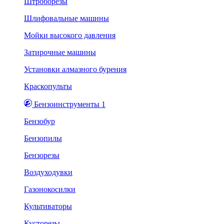
Штроборезы
Шлифовальные машины
Мойки высокого давления
Затирочные машины
Установки алмазного бурения
Краскопульты
Бензоинструменты 1
Бензобур
Бензопилы
Бензорезы
Воздуходувки
Газонокосилки
Культиваторы
Кусторезы