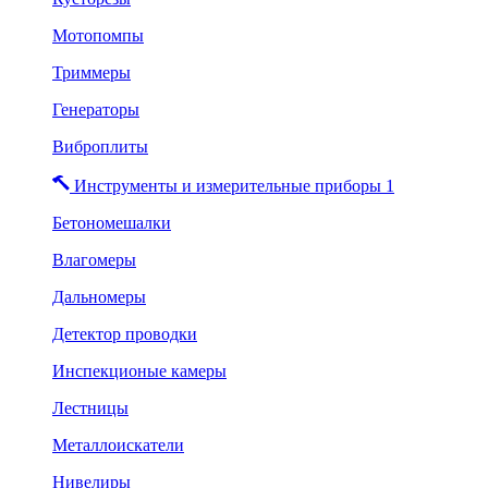
Мотопомпы
Триммеры
Генераторы
Виброплиты
Инструменты и измерительные приборы 1
Бетономешалки
Влагомеры
Дальномеры
Детектор проводки
Инспекционые камеры
Лестницы
Металлоискатели
Нивелиры