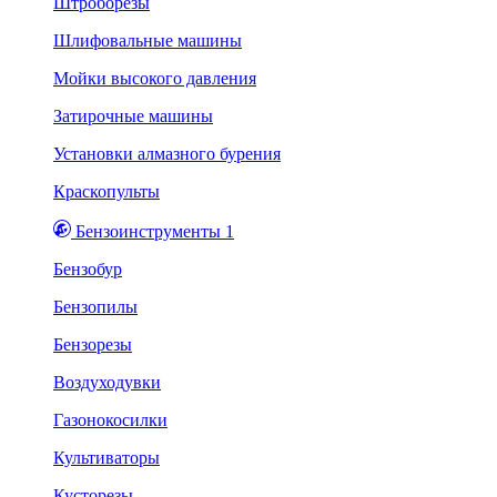
Штроборезы
Шлифовальные машины
Мойки высокого давления
Затирочные машины
Установки алмазного бурения
Краскопульты
Бензоинструменты 1
Бензобур
Бензопилы
Бензорезы
Воздуходувки
Газонокосилки
Культиваторы
Кусторезы