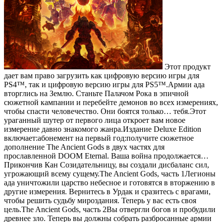
Этот продукт
дает вам право загрузить как цифровую версию игры для
PS4™, так и цифровую версию игры для PS5™.Армии ада
вторглись на Землю. Станьте Палачом Рока в эпичной
сюжетной кампании и перебейте демонов во всех измерениях,
чтобы спасти человечество. Они боятся только… тебя.Этот
ураганный шутер от первого лица откроет вам новое
измерение давно знакомого жанра.Издание Deluxe Edition
включает:абонемент на первый год:получите сюжетное
дополнение The Ancient Gods в двух частях для
прославленной DOOM Eternal. Ваша война продолжается…
Прикончив Кан Созидательницу, вы создали дисбаланс сил,
угрожающий всему сущему.The Ancient Gods, часть 1Легионы
ада уничтожили царство небесное и готовятся в вторжению в
другие измерения. Вернитесь в Урдак и сразитесь с врагами,
чтобы решить судьбу мироздания. Теперь у вас есть своя
цель.The Ancient Gods, часть 2Вы отвергли богов и пробудили
древнее зло. Теперь вы должны собрать разбросанные армии