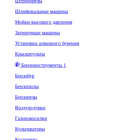
Штроборезы
Шлифовальные машины
Мойки высокого давления
Затирочные машины
Установки алмазного бурения
Краскопульты
Бензоинструменты 1
Бензобур
Бензопилы
Бензорезы
Воздуходувки
Газонокосилки
Культиваторы
Кусторезы