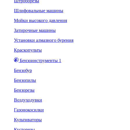
Штроборезы
Шлифовальные машины
Мойки высокого давления
Затирочные машины
Установки алмазного бурения
Краскопульты
Бензоинструменты 1
Бензобур
Бензопилы
Бензорезы
Воздуходувки
Газонокосилки
Культиваторы
Кусторезы