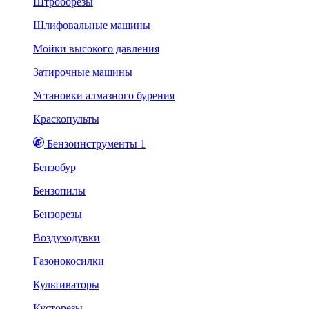
Штроборезы
Шлифовальные машины
Мойки высокого давления
Затирочные машины
Установки алмазного бурения
Краскопульты
Бензоинструменты 1
Бензобур
Бензопилы
Бензорезы
Воздуходувки
Газонокосилки
Культиваторы
Кусторезы