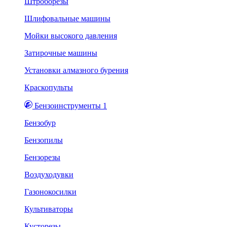
Штроборезы
Шлифовальные машины
Мойки высокого давления
Затирочные машины
Установки алмазного бурения
Краскопульты
Бензоинструменты 1
Бензобур
Бензопилы
Бензорезы
Воздуходувки
Газонокосилки
Культиваторы
Кусторезы