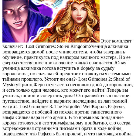
Этот комплект
включает:- Lost Grimoires: Stolen KingdomУченица алхимика
возвращается домой после университета, чтобы завершить
обучение, практикуясь под надзором великого мастера. Но ее
сверхъестественное приключение только начинается. Юная
ученица алхимика готова вступить в борьбу за судьбу
королевства, но сначала ей предстоит столкнуться с темными
тайнами прошлого. Устоит ли она?- Lost Grimoires 2: Shard of
MysteryПринц Ферн исчезает за несколько дней до коронации,
и есть только один человек, кто может его найти! Теперь вы
учитель, шпион и совертник дома! Отправляйтесь в опасное
путешествие, найдите и вырвите наследника из лап темной
магии!- Lost Grimoires 3: The Forgotten WellКороль Рафаэль
возвращается с победой из похода против таинственного
эльфа Сильванара и его армии. В то время как подданные
короля готовятся к его триумфальному прибытию, его сестра,
встревоженная странными письмами брата в ходе войны,
подозревает, что Рафаэль был проклят, и что настоящая война